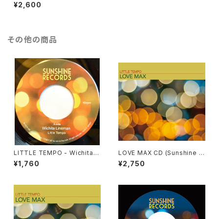
Saudade” DJ KENTARO RE
¥2,600
MIX (SUNLP-009)
その他の商品
LITTLE TEMPO - Wichita Li
LOVE MAX CD (Sunshine R
neman / Wichita Lineman D
ecords / SUNCD-008)
¥1,760
¥2,750
UB (SUNSHINE RECORDS -
SUNLP-008)