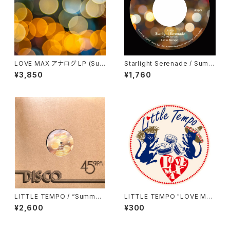
LOVE MAX アナログ LP (Sun
Starlight Serenade / Summ
shine Records / SUNLP-00
er Saudade（7inchシングル /
¥3,850
¥1,760
7)
SUNLP-006）
LITTLE TEMPO / “Summer
LITTLE TEMPO "LOVE MA
Saudade” DJ KENTARO RE
X" オリジナルステッカー
¥2,600
¥300
MIX (SUNLP-009)