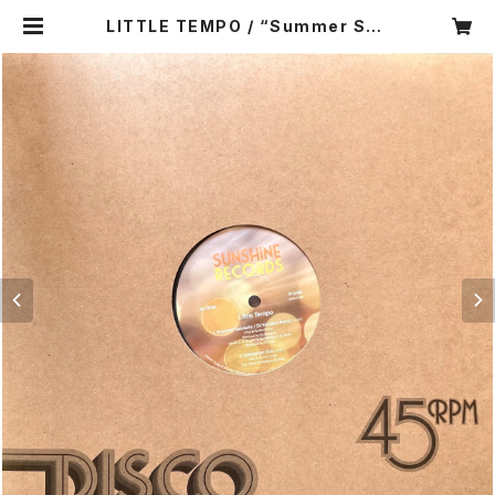
LITTLE TEMPO / “Summer Sau
dade” DJ KENTARO REMIX (S
UNLP-009) | littletempo