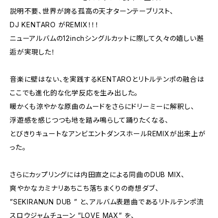
説明不要、世界が誇る孤高の天才ターンテーブリスト、
DJ KENTARO がREMIX！！！
ニューアルバムの12inchシングルカットに際して久々の嬉しい邂
逅が実現した！
音楽に壁はない、を実践するKENTAROとリトルテンポの融合は
ここでも進化的な化学反応を生み出した。
暖かくも涼やかな原曲のムードをさらにドリーミーに解釈し、
浮遊感を感じつつも地を踏み鳴らして踊りたくなる、
とびきりキュートなアンビエントダンスホールREMIXが出来上が
った。
さらにカップリングには内田直之による同曲のDUB MIX、
爽やかなカミナリあちこち落ちまくりの奇想ダブ、
”SEKIRANUN DUB ” と、アルバム表題曲であるリトルテンポ流
スロウジャムチューン ”LOVE MAX” を、