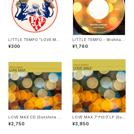
LITTLE TEMPO "LOVE MA
LITTLE TEMPO - Wichita Li
X" オリジナルステッカー
neman / Wichita Lineman D
¥300
¥1,760
UB (SUNSHINE RECORDS -
SUNLP-008)
LOVE MAX CD (Sunshine R
LOVE MAX アナログ LP (Sun
ecords / SUNCD-008)
shine Records / SUNLP-00
¥2,750
¥3,850
7)