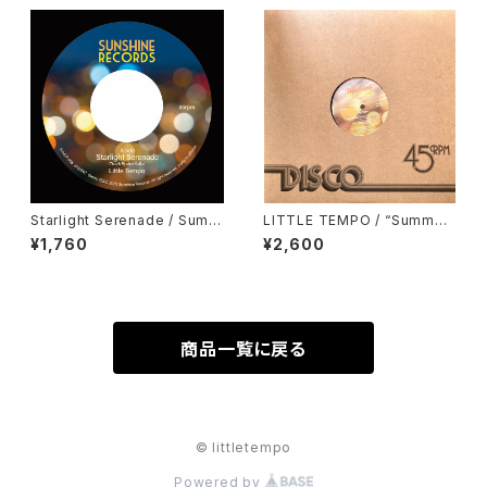
Starlight Serenade / Summ
LITTLE TEMPO / “Summer
er Saudade（7inchシングル /
Saudade” DJ KENTARO RE
¥1,760
¥2,600
SUNLP-006）
MIX (SUNLP-009)
商品一覧に戻る
© littletempo
Powered by