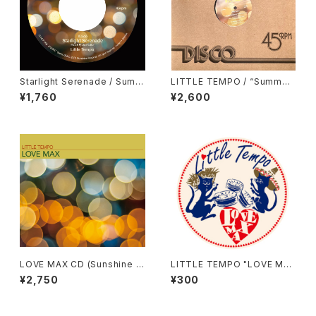
Starlight Serenade / Summ
LITTLE TEMPO / “Summer
er Saudade（7inchシングル /
Saudade” DJ KENTARO RE
¥1,760
¥2,600
SUNLP-006）
MIX (SUNLP-009)
LOVE MAX CD (Sunshine R
LITTLE TEMPO "LOVE MA
ecords / SUNCD-008)
X" オリジナルステッカー
¥2,750
¥300