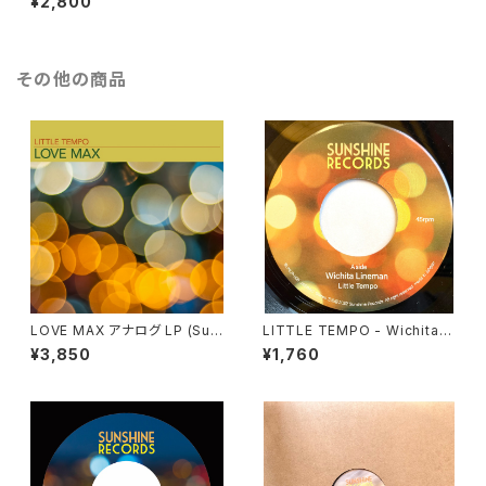
¥2,800
イビー)
その他の商品
LOVE MAX アナログ LP (Sun
LITTLE TEMPO - Wichita Li
shine Records / SUNLP-00
neman / Wichita Lineman D
¥3,850
¥1,760
7)
UB (SUNSHINE RECORDS -
SUNLP-008)