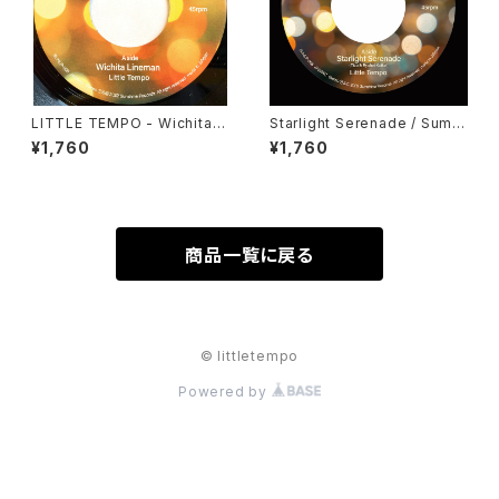
LITTLE TEMPO - Wichita Li
Starlight Serenade / Summ
neman / Wichita Lineman D
er Saudade（7inchシングル /
¥1,760
¥1,760
UB (SUNSHINE RECORDS -
SUNLP-006）
SUNLP-008)
商品一覧に戻る
© littletempo
Powered by