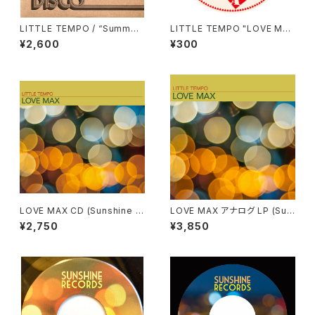
LITTLE TEMPO / “Summer
LITTLE TEMPO "LOVE MA
Saudade” DJ KENTARO RE
X" オリジナルステッカー
¥2,600
¥300
MIX (SUNLP-009)
LOVE MAX CD (Sunshine R
LOVE MAX アナログ LP (Sun
ecords / SUNCD-008)
shine Records / SUNLP-00
¥2,750
¥3,850
7)