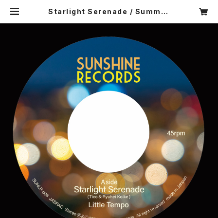
Starlight Serenade / Summer
Saudade（7inchシングル / SUNL
P-006） | littletempo